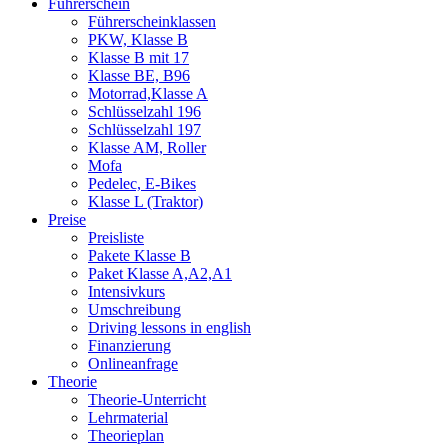
Führerschein
Führerscheinklassen
PKW, Klasse B
Klasse B mit 17
Klasse BE, B96
Motorrad,Klasse A
Schlüsselzahl 196
Schlüsselzahl 197
Klasse AM, Roller
Mofa
Pedelec, E-Bikes
Klasse L (Traktor)
Preise
Preisliste
Pakete Klasse B
Paket Klasse A,A2,A1
Intensivkurs
Umschreibung
Driving lessons in english
Finanzierung
Onlineanfrage
Theorie
Theorie-Unterricht
Lehrmaterial
Theorieplan