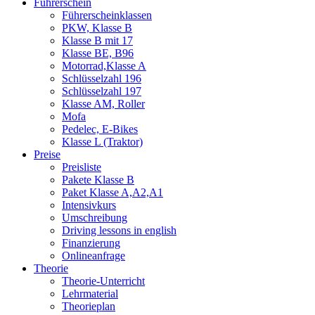
Führerschein
Führerscheinklassen
PKW, Klasse B
Klasse B mit 17
Klasse BE, B96
Motorrad,Klasse A
Schlüsselzahl 196
Schlüsselzahl 197
Klasse AM, Roller
Mofa
Pedelec, E-Bikes
Klasse L (Traktor)
Preise
Preisliste
Pakete Klasse B
Paket Klasse A,A2,A1
Intensivkurs
Umschreibung
Driving lessons in english
Finanzierung
Onlineanfrage
Theorie
Theorie-Unterricht
Lehrmaterial
Theorieplan