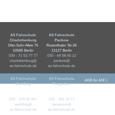
AS Fahrschule
AS Fahrschule
Charlottenburg
Pankow
Otto-Suhr-Allee 75
Rosenthaler Str.26
10585 Berlin
13127 Berlin
030 - 71 53 77 77
030 - 49 08 66 12
charlottenburg@
pankow@
as-fahrschule.de
as-fahrschule.de
AS Fahrschule
AS Fahrschule
AGB für ASF
Wedding
Tiergarten
AGB
Karriere
Osloer Str. 104
Alt-Moabit 105
Impressum
13359 Berlin
10559 Berlin
Datenschutz
030 - 470 00 447
030 - 391 26 17
wedding@
tiergarten@
as-fahrschule.de
as-fahrschule.de