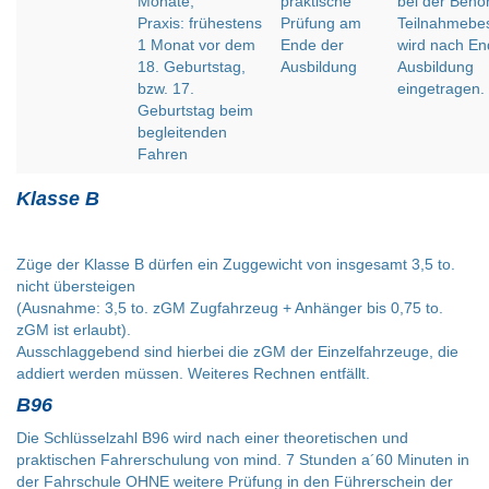
Monate,
praktische
bei der Behö
Praxis: frühestens
Prüfung am
Teilnahmebes
1 Monat vor dem
Ende der
wird nach En
18. Geburtstag,
Ausbildung
Ausbildung
bzw. 17.
eingetragen.
Geburtstag beim
begleitenden
Fahren
Klasse B
Züge der Klasse B dürfen ein Zuggewicht von insgesamt 3,5 to.
nicht übersteigen
(Ausnahme: 3,5 to. zGM Zugfahrzeug + Anhänger bis 0,75 to.
zGM ist erlaubt).
Ausschlaggebend sind hierbei die zGM der Einzelfahrzeuge, die
addiert werden müssen. Weiteres Rechnen entfällt.
B96
Die Schlüsselzahl B96 wird nach einer theoretischen und
praktischen Fahrerschulung von mind. 7 Stunden a´60 Minuten in
der Fahrschule OHNE weitere Prüfung in den Führerschein der