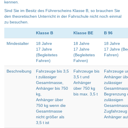
kennen.
Sind Sie im Besitz des Führerscheins Klasse B, so brauchen Sie
den theoretischen Unterricht in der Fahrschule nicht noch einmal
zu besuchen.
Klasse B
Klasse BE
B 96
Mindestalter
18 Jahre
18 Jahre
18 Jahre
17 Jahre
17 Jahre
17 Jahre (Beg
(Begleitetes
(Begleitetes
Fahren)
Fahren)
Fahren)
Beschreibung
Fahrzeuge bis 3,5
Fahrzeuge bis
Fahrzeuge u
t zulässiger
3,5 t und
Anhänger übe
Gesamtmasse,
Anhänger
zulässiger
Anhänger bis 750
über 750 kg
Gesamtmass
kg,
bis max. 3,5 t
Begrenzung 
Anhänger über
zulässigen
750 kg wenn die
Gesamtmass
Gesamtmasse
Zugfahrzeug
nicht größer als
Anhänger auf
3,5 t ist