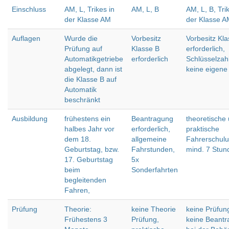
Einschluss
AM, L, Trikes in
AM, L, B
AM, L, B, Tri
der Klasse AM
der Klasse A
Auflagen
Wurde die
Vorbesitz
Vorbesitz Kl
Prüfung auf
Klasse B
erforderlich,
Automatikgetriebe
erforderlich
Schlüsselzahl
abgelegt, dann ist
keine eigene
die Klasse B auf
Automatik
beschränkt
Ausbildung
frühestens ein
Beantragung
theoretische
halbes Jahr vor
erforderlich,
praktische
dem 18.
allgemeine
Fahrerschul
Geburtstag, bzw.
Fahrstunden,
mind. 7 Stun
17. Geburtstag
5x
beim
Sonderfahrten
begleitenden
Fahren,
Prüfung
Theorie:
keine Theorie
keine Prüfun
Frühestens 3
Prüfung,
keine Beant