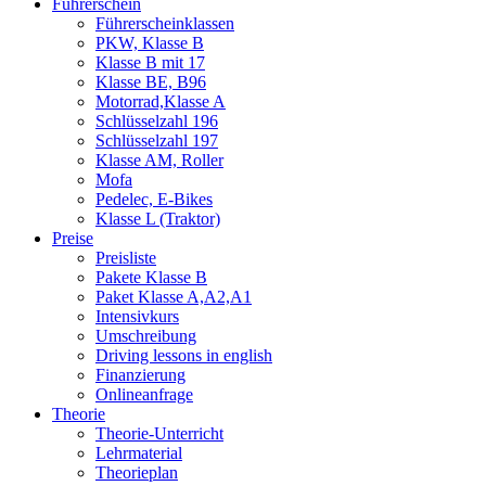
Führerschein
Führerscheinklassen
PKW, Klasse B
Klasse B mit 17
Klasse BE, B96
Motorrad,Klasse A
Schlüsselzahl 196
Schlüsselzahl 197
Klasse AM, Roller
Mofa
Pedelec, E-Bikes
Klasse L (Traktor)
Preise
Preisliste
Pakete Klasse B
Paket Klasse A,A2,A1
Intensivkurs
Umschreibung
Driving lessons in english
Finanzierung
Onlineanfrage
Theorie
Theorie-Unterricht
Lehrmaterial
Theorieplan