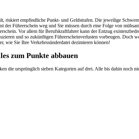
lt, riskiert empfindliche Punkt- und Geldstrafen. Die jeweilige Schwe
en ist der Führerschein weg und Sie müssen durch eine Folge von mühs
erschein. Vor allem für Berufskraftfahrer kann der Entzug existenzbe
eduzieren und so zukünftigen Führerscheinverlusten vorbeugen. Doch 
er, wie Sie Ihre Verkehrssünderdatei dezimieren können!
alles zum Punkte abbauen
n die ursprünglich sieben Kategorien auf drei. Alle bis dahin noch n