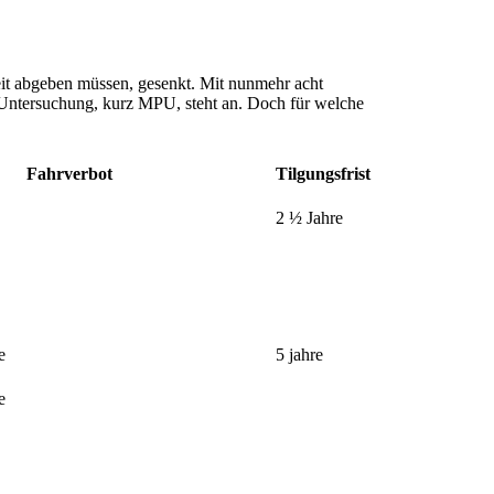
eit abgeben müssen, gesenkt. Mit nunmehr acht
 Untersuchung, kurz MPU, steht an. Doch für welche
Fahrverbot
Tilgungsfrist
2 ½ Jahre
e
5 jahre
e