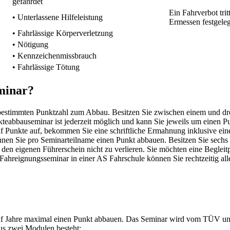
gefährdet
Ein Fahrverbot trit
• Unterlassene Hilfeleistung
Ermessen festgeleg
• Fahrlässige Körperverletzung
• Nötigung
• Kennzeichenmissbrauch
• Fahrlässige Tötung
minar?
 bestimmten Punktzahl zum Abbau. Besitzen Sie zwischen einem und drei
kteabbauseminar ist jederzeit möglich und kann Sie jeweils um einen P
nf Punkte auf, bekommen Sie eine schriftliche Ermahnung inklusive ein
en Sie pro Seminarteilname einen Punkt abbauen. Besitzen Sie sechs 
 den eigenen Führerschein nicht zu verlieren. Sie möchten eine Begleit
ahreignungsseminar in einer AS Fahrschule können Sie rechtzeitig all
ünf Jahre maximal einen Punkt abbauen. Das Seminar wird vom TÜV 
aus zwei Modulen besteht: