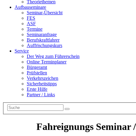
Theoriethemen
Aufbauseminare
Seminar-Übersicht
FES
ASF
Termine
Seminaranfrage
Berufskraftfahrer
Auffrischungskurs
Service
Der Weg zum Führerschein
Online Terminplaner
Bürgeramt
Prüfstellen
Verkehrszeichen
Sicherheitstipps
Erste Hilfe
Partner / Links
Fahreignungs Seminar 