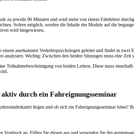
ule zu jeweils 90 Minuten und wird meist von einem Fahrlehrer durchg
öchten. Sofern möglich, werden die Inhalte der Module auf die begang
tiven wird hingewiesen.
einem anerkannten Verkehrspsychologen geleitet und findet in zwei Ein
rs analysiert. Wichtig: Zwischen den beiden Sitzungen muss eine Zeit 
eine Teilnahmebescheinigung von beiden Leitern. Diese muss innerhal
ird.
: aktiv durch ein Fahreignungsseminar
kehrssünderkartei liegen und ob sich ein Fahreignungsseminar lohnt? I
n Vordruck an. Füllen Sie diesen aus und versenden Sie ihn gemeinsam