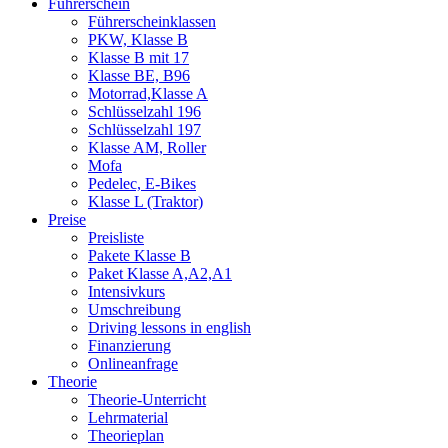
Führerschein
Führerscheinklassen
PKW, Klasse B
Klasse B mit 17
Klasse BE, B96
Motorrad,Klasse A
Schlüsselzahl 196
Schlüsselzahl 197
Klasse AM, Roller
Mofa
Pedelec, E-Bikes
Klasse L (Traktor)
Preise
Preisliste
Pakete Klasse B
Paket Klasse A,A2,A1
Intensivkurs
Umschreibung
Driving lessons in english
Finanzierung
Onlineanfrage
Theorie
Theorie-Unterricht
Lehrmaterial
Theorieplan